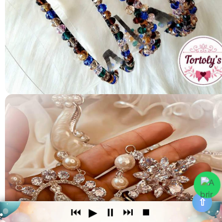
⇧
⏮
▶
⏸
⏭
⏹