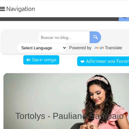
Navigation

🔍
Powered by
Translate
🔊 Ouvir artigo
❤️ Adicionar aos Favor
+2
Pessoas estão aqui como você!
✖
Tortolys -