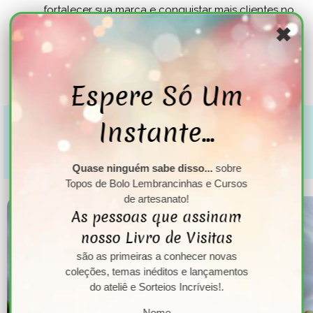
fortalecer sua marca e conquistar mais clientes no
mercado artesanal.
✖
SAIBA MAIS...
Espere Só Um
O Que Você Pode Apren
Instante...
Quase ninguém sabe disso...
sobre
Topos de Bolo Lembrancinhas e Cursos
de artesanato!
As pessoas que assinam
nosso Livro de Visitas
são as primeiras a conhecer novas
coleções, temas inéditos e lançamentos
do ateliê e Sorteios Incríveis!.
Nome