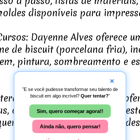
sso a passo, listas de materiais
moldes disponíveis para impress
 Cursos: Dayenne Alves oferece
ne de biscuit (porcelana fria), i
m, pintura, sombreamento e es
peças.
×
"E se você pudesse transformar seu talento de
nteração: Os cursos também ofe
biscuit em algo incrível?
Quer tentar?
"
das, o que é ótimo para quem e
Sim, quero começar agora!!
quer aprimorar suas habilidades
Ainda não, quero pensar!