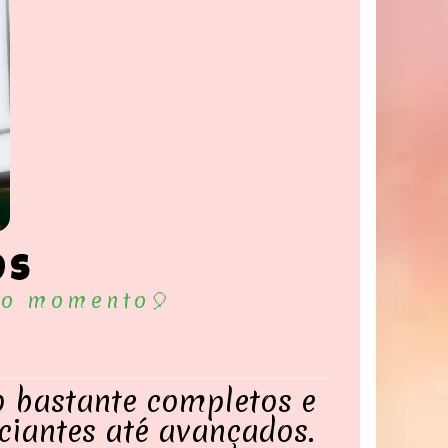
7s
 do momento🎈
o bastante completos e
iciantes até avançados.