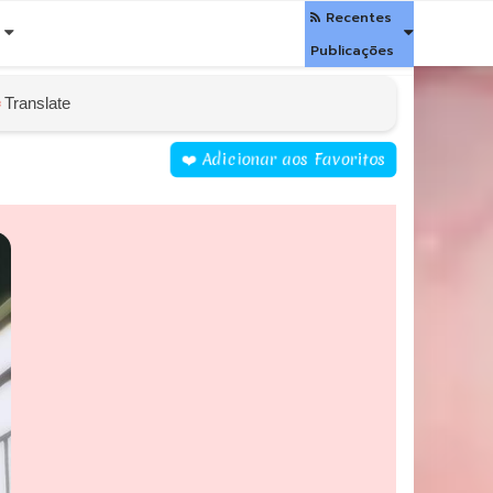
Recentes

Publicações
Translate
❤️ Adicionar aos Favoritos
+7
Pessoas estão aqui como você agora!
✖