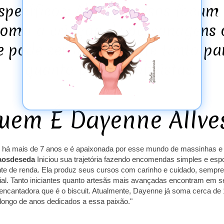
specíficos: Alguns cursos focam
 como a criação de personagens 
e pode ser interessante tanto pa
quanto para hobbyistas.
Q
a) há mais de 7 anos e é apaixonada por esse mundo de massinhas 
osdeseda
Iniciou sua trajetória fazendo encomendas simples e espo
fonte de renda. Ela produz seus cursos com carinho e cuidado, sempr
cial. Tanto iniciantes quanto artesãs mais avançadas encontram em
e encantadora que é o biscuit. Atualmente, Dayenne já soma cerca d
 longo de anos dedicados a essa paixão."