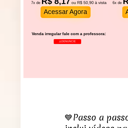
R$ 8,17
R
7x de
ou R$ 50,90 à vista
6x de
Acessar Agora
Venda irregular fale com a professora:
⚠️DENUNCIE
💙Passo a passo