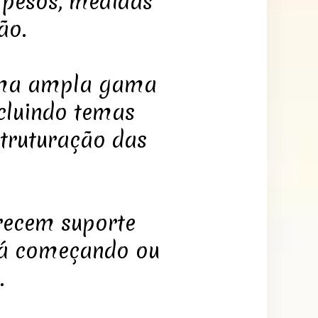
, pesos, medidas
ão.
 uma ampla gama
ncluindo temas
truturação das
recem suporte
stá começando ou
.