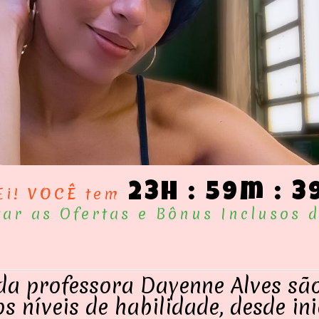
23h : 59m : 3
Ei!
VOCÊ
tem
tar as Ofertas e Bônus Inclusos
 da professora Dayenne Alves sã
s níveis de habilidade, desde in