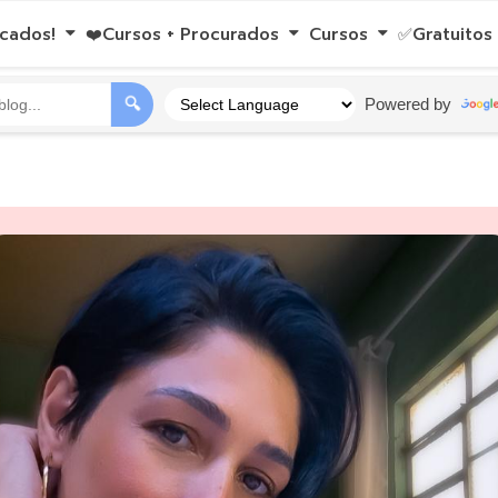
pos De Bolo, Lembrancinhas E Presente Sob Encomenda:.
cados!
❤️Cursos + Procurados
Cursos
✅Gratuitos
🔍
Powered by