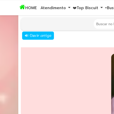
Atelier Encantado Com Mãos De Sêda - Midian.L.S.Ferreira - To
HOME
Atendimento
❤️Top Biscuit
+Bus
🔊 Ouvir artigo