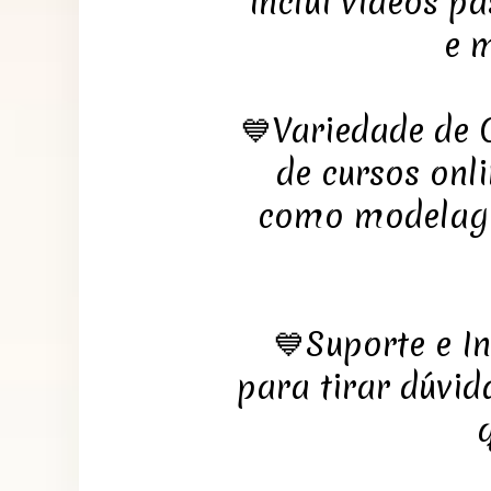
inclui vídeos pa
e 
💙Variedade de
de cursos onli
como modelage
💙Suporte e I
para tirar dúvi