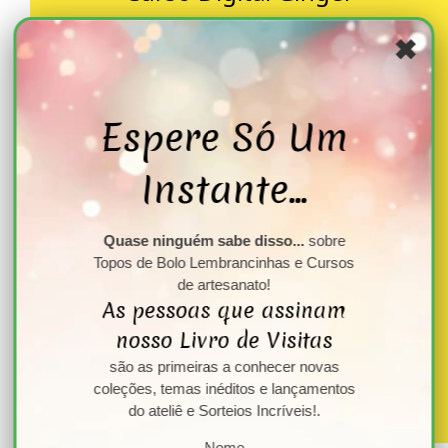
✖
Espere Só Um
Instante...
Quase ninguém sabe disso...
sobre
×
Topos de Bolo Lembrancinhas e Cursos
"E se você pudesse transformar seu talento de
de artesanato!
Bonecas em algo incrível?
Quer tentar?
"
As pessoas que assinam
nosso Livro de Visitas
Sim, quero começar agora!!
são as primeiras a conhecer novas
coleções, temas inéditos e lançamentos
Ainda não, quero pensar!
do ateliê e Sorteios Incríveis!.
Professora Josiani Vasconcelos
Nome