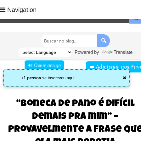
Navigation

🔍
Powered by
Translate
🔊 Ouvir artigo
❤️ Adicionar aos Favo
+1 pessoa
se inscreveu aqui:
✖
“Boneca de pano é difícil
demais pra mim” –
Provavelmente a frase qu