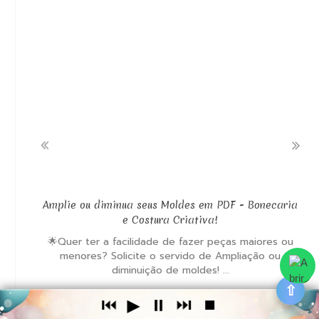





Amplie ou diminua seus Moldes em PDF - Bonecaria
e Costura Criativa!
🌟Quer ter a facilidade de fazer peças maiores ou
menores? Solicite o servido de Ampliação ou
diminuição de moldes! ...
⇧
⏮
▶
⏸
⏭
⏹