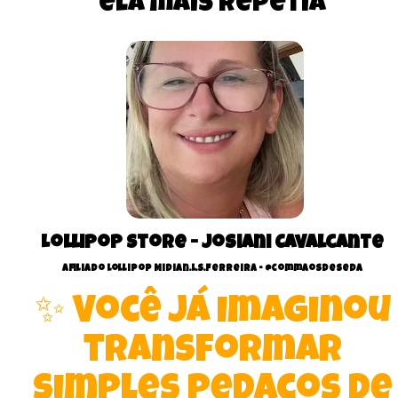
ela mais repetia
Lollipop Store - Josiani Cavalcante
Afiliado Lollipop Midian.L.S.Ferreira - @commaosdeseda
✨ Você já imaginou
transformar
simples pedaços de