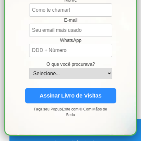
Descrição de conteúdo
patrocinado:
E-mail
✅Apostila - Grupo Whatsapp
WhatsApp
✅Aula Perninha Sapatinho
Somente
✅Aula rostinho e cabeça
R$ 18,76
4x de
O que você procurava?
ou R$ 69,90 à vista
Inscreva-se
Venda irregular fale com a professora
Assinar Livro de Visitas
⚠️DENÚNCIAR
VER MAIS CURSOS
Faça seu PopupExite com © Com Mãos de
Seda
Curso Lapidando Artesãos