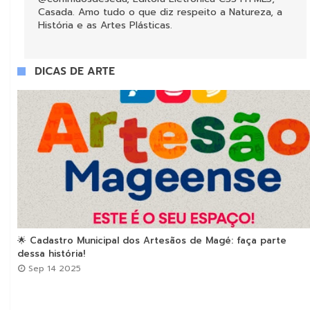
Casada. Amo tudo o que diz respeito a Natureza, a
História e as Artes Plásticas.
DICAS DE ARTE
🌟 Cadastro Municipal dos Artesãos de Magé: faça parte



dessa história!
Sep 14 2025