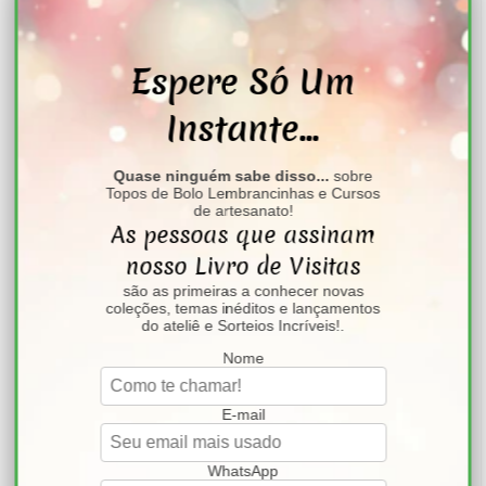
Espere Só Um
Instante...
Quase ninguém sabe disso...
sobre
Topos de Bolo Lembrancinhas e Cursos
de artesanato!
As pessoas que assinam
nosso Livro de Visitas
"
Sou Midian Lima,
são as primeiras a conhecer novas
Multi Artista, Especialista de modelagem em biscuit,
coleções, temas inéditos e lançamentos
criadora do Com Mãos de Seda. Desenvolvo peças
do ateliê e Sorteios Incríveis!.
artesanais exclusivas, decoração personalizada e
Nome
projetos criativos em biscuit, EVA e materiais afins.
Também compartilho conhecimento através de cursos e
conteúdos sobre artesanato.
E-mail
Artista Plástica Midian.L.S.Ferreira!
Do Rio de Janeiro para o Brasil!
WhatsApp