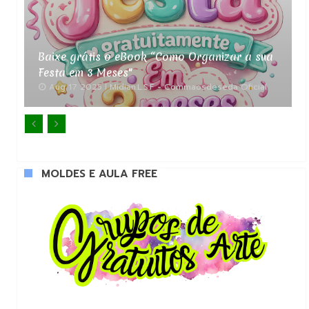
Baixe grátis o eBook “Como Organizar a sua
Festa em 3 Meses"
Aug 17 2025
Midian.L.S.F - Commaosdeseda Oficial


MOLDES E AULA FREE