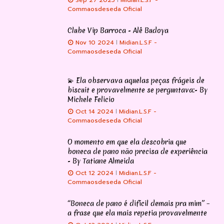
Sep 27 2025
Midian.L.S.F -
Commaosdeseda Oficial
Clube Vip Barroca - Alê Budoya
Nov 10 2024
Midian.L.S.F -
Commaosdeseda Oficial
💫 Ela observava aquelas peças frágeis de
biscuit e provavelmente se perguntava:- By
Michele Felicio
Oct 14 2024
Midian.L.S.F -
Commaosdeseda Oficial
O momento em que ela descobriu que
boneca de pano não precisa de experiência
- By Tatiane Almeida
Oct 12 2024
Midian.L.S.F -
Commaosdeseda Oficial
“Boneca de pano é difícil demais pra mim” –
a frase que ela mais repetia provavelmente