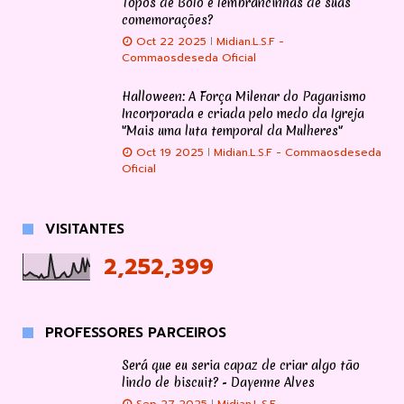
Topos de Bolo e lembrancinhas de suas
comemorações?
Oct 22 2025
Midian.L.S.F -
Commaosdeseda Oficial
Halloween: A Força Milenar do Paganismo
Incorporada e criada pelo medo da Igreja
"Mais uma luta temporal da Mulheres"
Oct 19 2025
Midian.L.S.F - Commaosdeseda
Oficial
VISITANTES
2,252,399
PROFESSORES PARCEIROS
Será que eu seria capaz de criar algo tão
lindo de biscuit? - Dayenne Alves