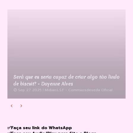
Será que eu seria capaz de criar algo tão lindo
de biscuit? - Dayenne Alves
Sep 27 2025
Midian.L.S.F - Commaosdeseda Oficial


✅Faça seu link do WhatsApp