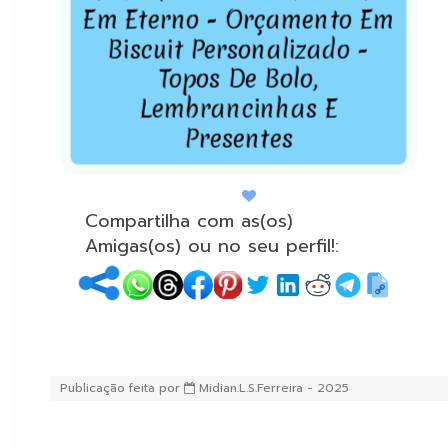
Em Eterno
-
Orçamento Em
Biscuit Personalizado -
Topos De Bolo,
Lembrancinhas E
Presentes
Compartilha com as(os)
Amigas(os) ou no seu perfil!:
Descrição da Publicação: Divulgação autorizada Primeiro 
Publicação feita por
Midian.L.S.Ferreira - 2025