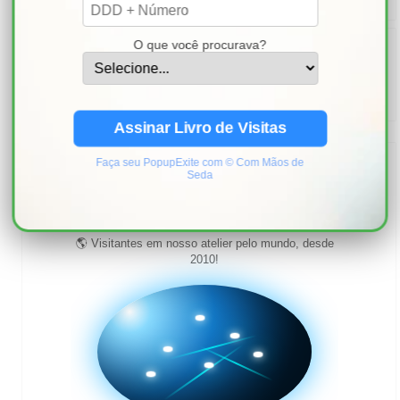
PESQUISAR ESTE BLOG
O que você procurava?
Assinar Livro de Visitas
Faça seu PopupExite com © Com Mãos de
✨ Obrigado aos mais de
Seda
2,252,399
🌎 Visitantes em nosso atelier pelo mundo, desde
2010!