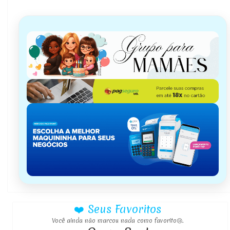
❤️ Seus Favoritos
Você ainda não marcou nada como favorito😢.