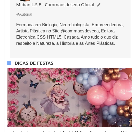
Midian.L.S.F - Commaosdeseda Oficial
DICAS DE FESTAS
Autoria!
Formada em Biologia, Neurobiologista, Empreendedora,
Artista Plástica no Site @commaosdeseda, Editora
Eletronica CSS HTML5, Casada. Amo tudo o que diz
respeito a Natureza, a História e as Artes Plásticas.
DICAS DE FESTAS


