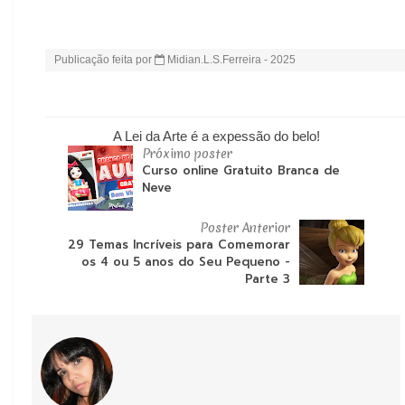
Descrição da Publicação: ✨ Por que é tão importante comem
Publicação feita por
Midian.L.S.Ferreira - 2025
A Lei da Arte é a expessão do belo!
Próximo poster
Curso online Gratuito Branca de
Neve
Poster Anterior
29 Temas Incríveis para Comemorar
os 4 ou 5 anos do Seu Pequeno -
Parte 3