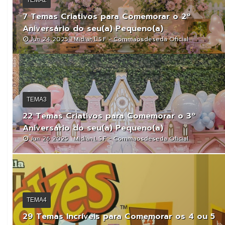
TEMA2
7 Temas Criativos para Comemorar o 2º
Aniversário do seu(a) Pequeno(a)
Jun 24 2025
Midian.L.S.F - Commaosdeseda Oficial
TEMA3
22 Temas Criativos para Comemorar o 3º
Aniversário do seu(a) Pequeno(a)
Jun 26 2025
Midian.L.S.F - Commaosdeseda Oficial
TEMA4
29 Temas Incríveis para Comemorar os 4 ou 5