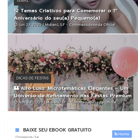
TEMA1
12 Temas Criativos para Comemorar o 1º
Aniversário do seu(a) Pequeno(a)
Jun 23 2025
Midian.L.S.F - Commaosdeseda Oficial
DICAS DE FESTAS
🏰 Alto Luxo: Microtemáticas Elegantes – Um
Universo de Refinamento nas Festas Premium
Nov 24 2025
Midian.L.S.F - Commaosdeseda Oficial
BAIXE SEU EBOOK GRATUITO
Home
Organize-Se