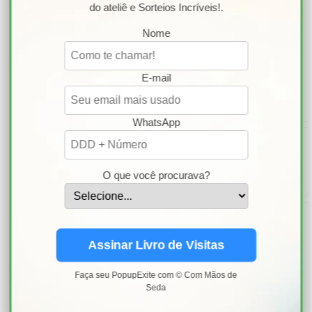
do ateliê e Sorteios Incríveis!.
artesanais exclusivas, decoração personalizada e projetos
criativos em biscuit, EVA e materiais afins. Também
Nome
compartilho conhecimento através de cursos e conteúdos
sobre artesanato.
E-mail
Artista Plástica Midian.L.S.Ferreira!
Do Rio de Janeiro para o Brasil!
WhatsApp
PESQUISAR ESTE BLOG
O que você procurava?
AULA PRESENCIAL EXPOSITIVA
@COMMAOSDESEDA
Assinar Livro de Visitas
Faça seu PopupExite com © Com Mãos de
Seda