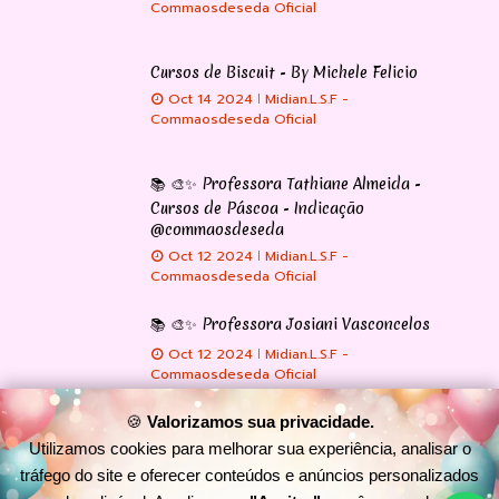
Commaosdeseda Oficial
Cursos de Biscuit - By Michele Felicio
Oct 14 2024
Midian.L.S.F -
Commaosdeseda Oficial
📚 🎨✨ Professora Tathiane Almeida -
Cursos de Páscoa - Indicação
@commaosdeseda
Oct 12 2024
Midian.L.S.F -
Commaosdeseda Oficial
📚 🎨✨ Professora Josiani Vasconcelos
Oct 12 2024
Midian.L.S.F -
Commaosdeseda Oficial
🍪
Valorizamos sua privacidade.
Utilizamos cookies para melhorar sua experiência, analisar o
🏰Atelie Encantado Commaosdeseda
CNPJ: 23.243.357/0001-04 ©
tráfego do site e oferecer conteúdos e anúncios personalizados