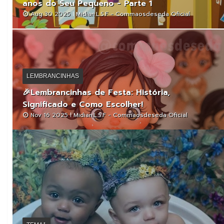
anos do Seu Pequeno - Parte 1
Aug 30 2025
Midian.L.S.F - Commaosdeseda Oficial
LEMBRANCINHAS
🎉Lembrancinhas de Festa: História,
Significado e Como Escolher!
Nov 16 2025
Midian.L.S.F - Commaosdeseda Oficial