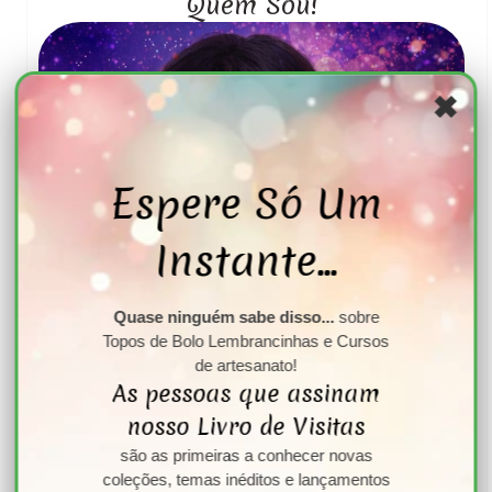
Quem Sou!
✖
Espere Só Um
Instante...
Quase ninguém sabe disso...
sobre
Topos de Bolo Lembrancinhas e Cursos
de artesanato!
As pessoas que assinam
nosso Livro de Visitas
"
Sou Midian Lima,
são as primeiras a conhecer novas
Multi Artista, Especialista de modelagem em biscuit,
coleções, temas inéditos e lançamentos
criadora do Com Mãos de Seda. Desenvolvo peças