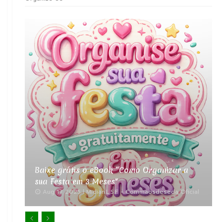
Baixe grátis o eBook “Como Organizar a
sua Festa em 3 Meses"
Aug 17 2025
Midian.L.S.F - Commaosdeseda Oficial

