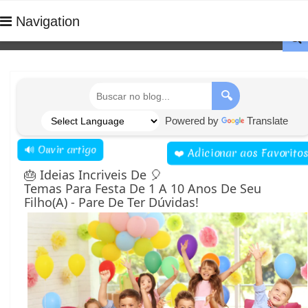
Navigation

🔍
Powered by
Translate
🔊 Ouvir artigo
❤️ Adicionar aos Favoritos
🎂 Ideias Incriveis De 🎈
Temas Para Festa De 1 A 10 Anos De Seu
Filho(a) - Pare De Ter Dúvidas!